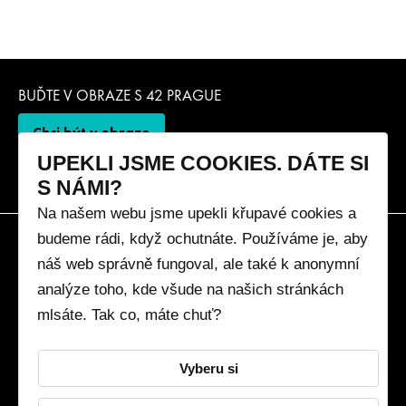
BUĎTE V OBRAZE S 42 PRAGUE
Chci být v obraze
UPEKLI JSME COOKIES. DÁTE SI
S NÁMI?
Na našem webu jsme upekli křupavé cookies a
budeme rádi, když ochutnáte. Používáme je, aby
42 Prague
náš web správně fungoval, ale také k anonymní
info@42prague.com
analýze toho, kde všude na našich stránkách
Impact report 2024
mlsáte. Tak co, máte chuť?
Zásady zpracování osobních údajů
Nastavení cookies
Vyberu si
Ministerstvo průmyslu a obchodu
Ministerstvo místního rozvoje a digitalizace