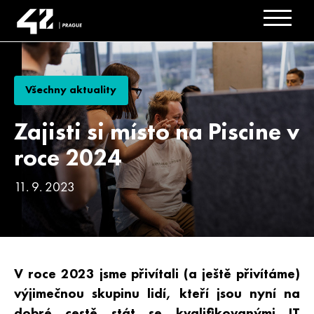
Všechny aktuality
Zajisti si místo na Piscine v
roce 2024
11. 9. 2023
V roce 2023 jsme přivítali (a ještě přivítáme)
výjimečnou skupinu lidí, kteří jsou nyní na
dobré cestě stát se kvalifikovanými IT